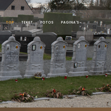
TOP
TEKST
FOTOS
PAGINA'S