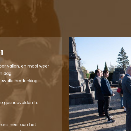
1
ber vallen, en mooi weer
n dag.
itsvolle herdenking
ze gesneuvelden te
krans neer aan het