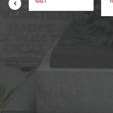
foto
f
2