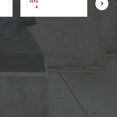
foto
foto
5
6