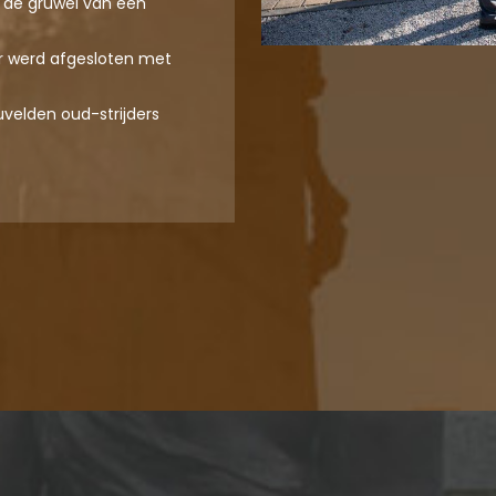
 de gruwel van een
er werd afgesloten met
velden oud-strijders