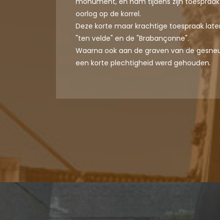
monument, en nam tijdens zijn toespraak
oorlog op de korrel.
Deze korte maar krachtige toespraak lat
"ten velde" en de "Brabançonne".
Waarna ook aan de graven van de gesneu
een korte plechtigheid werd gehouden.